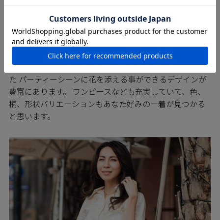
PARTY パーティーに
エレガントで華やかなＭＡＪＵＮの商品は、パーティー
にもぴったり。 繊細な流れの中に上品さを兼ね備え柄
は、ポイントで効果的なアクセントカラーなどを使用し
た パーティーシーンに花を添える事ができるデザインが
豊富にあります。 ワンピースなども充実していて、色、
柄、形状バリエーションもあなた好みの一着が見つかる
と思います。