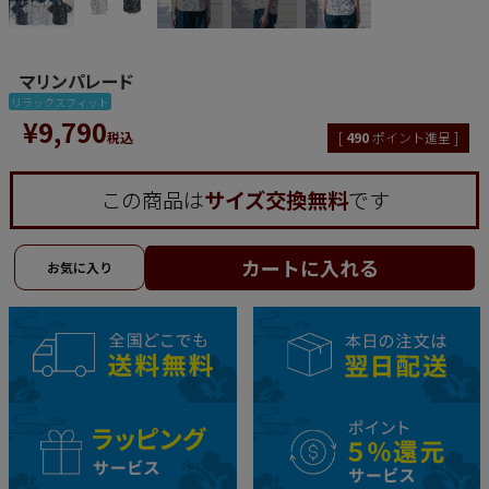
マリンパレード
リラックスフィット
¥
9,790
税込
[
490
ポイント進呈 ]
この商品は
サイズ交換無料
です
カートに入れる