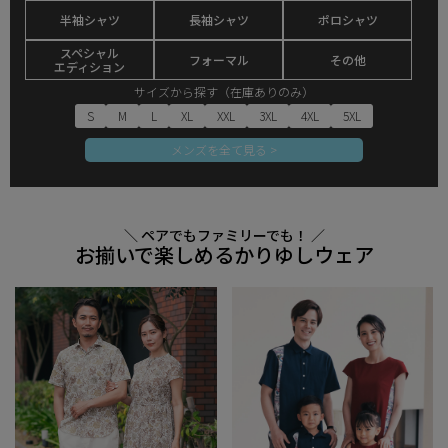
半袖シャツ
長袖シャツ
ポロシャツ
スペシャル
フォーマル
その他
エディション
サイズから探す（在庫ありのみ）
S
M
L
XL
XXL
3XL
4XL
5XL
メンズを全て見る >
＼ ペアでもファミリーでも！ ／
お揃いで楽しめるかりゆしウェア