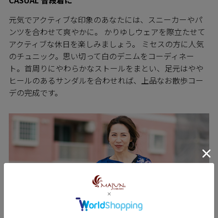
CASUAL 普段着に
元気でアクティブな印象のあなたには、スニーカーやパ
ンツを合わせて爽やかに。 かりゆしウェアを際立たせて
アクティブな休日を楽しみましょう。 ミセスの方に人気
のチュニック。思い切って白のデニムをコーディネー
ト。首周りにやわらかなストールをまとい、足元はやや
ヒールのあるサンダルを合わせれば、上品なお散歩コー
デの完成です。