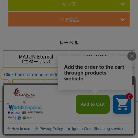
キッズ
ペア商品
レーベル
MAJUN Eternal
MAJUN Grasis
（エターナル）
（グレイシス）
MAJUN Various
MAJUN PLUS
（ヴァリアス）
（プラス）
MAJUN OKINAWA
OCEAN BLUE
（オキナワ）
（オーシャンブルー）
LEAF GREEN
FLOWER RED
会員は490ポイント付与！
新規会員登録はこちら
（リーフグリーン）
（フラワーレッド）
¥
9,790
税込
カートに入れる
SHISA WEAR
OUTLET
（シーサーウェア）
（アウトレット）