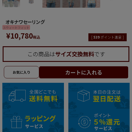
オキナワセーリング
スウィートフィット
¥
10,780
税込
[
539
ポイント進呈 ]
この商品は
サイズ交換無料
です
カートに入れる