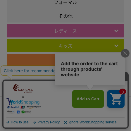
フォーマル
その他
レディース
キッズ
ペア商品
レーベル
MAJUN Eternal
MAJUN Grasis
（エターナル）
（グレイシス）
会員は539ポイント付与！
新規会員登録はこちら
MAJUN Various
MAJUN PLUS
¥
10,780
税込
カートに入れる
（ヴァリアス）
（プラス）
MAJUN OKINAWA
OCEAN BLUE