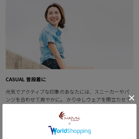
CASUAL 普段着に
元気でアクティブな印象のあなたには、スニーカーやパ
ンツを合わせて爽やかに。 かりゆしウェアを際立たせて
アクティブな休日を楽しみましょう。 ミセスの方に人気
のチュニック。思い切って白のデニムをコーディネー
ト。首周りにやわらかなストールをまとい、足元はやや
ヒールのあるサンダルを合わせれば、上品なお散歩コー
デの完成です。