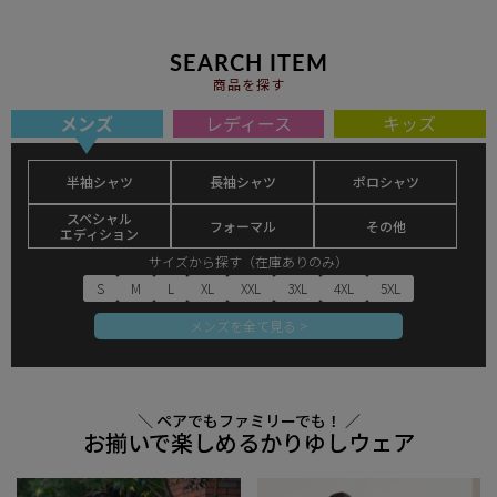
SEARCH ITEM
商品を探す
メンズ
レディース
キッズ
半袖シャツ
長袖シャツ
ポロシャツ
スペシャル
フォーマル
その他
エディション
サイズから探す（在庫ありのみ）
S
M
L
XL
XXL
3XL
4XL
5XL
メンズを全て見る >
＼ ペアでもファミリーでも！ ／
お揃いで楽しめるかりゆしウェア