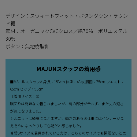
デザイン：スウィートフィット・ボタンダウン・ラウン
ド裾
素材：オーガニックCVCクロス／綿70％ ポリエステル
30％
ボタン：無地樹脂釦
MAJUNスタッフの着用感
■MAJUNスタッフA 身長：158cm 体重：48kg 胸囲：75cm ウエスト：
65cm ヒップ：95cm
【着用サイズ：S】
胴回りは問題なく着られましたが、肩の部分が合わず、また丈の短さ
が気になりました。
シルエットは綺麗に見えますが、動きのあるお仕事にはインナーが見
えそうになったりして心配だと感じました。
普段Sサイズを着用されている方は、こちらのサイズでも問題ないと思