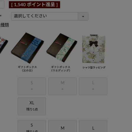
[
1,540
ポイント進呈 ]
(
の種類
必
須
)
S
M
L
×
×
×
XL
残り1点
S
M
L
残り1点