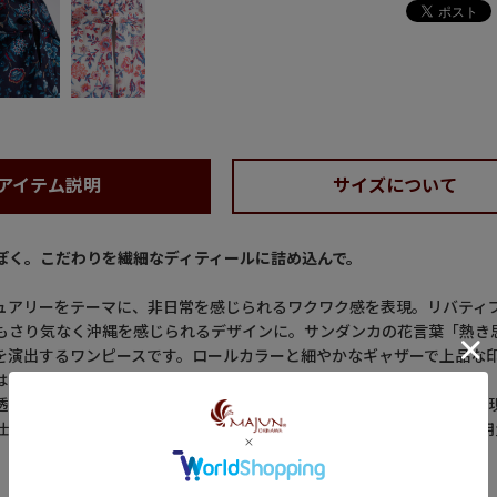
アイテム説明
サイズについて
ぽく。こだわりを繊細なディティールに詰め込んで。
ュアリーをテーマに、非日常を感じられるワクワク感を表現。リバティ
もさり気なく沖縄を感じられるデザインに。サンダンカの花言葉「熱き
を演出するワンピースです。ロールカラーと細やかなギャザーで上品な
はショートブーツを合わせたりといろいろな表情が楽しめます。
透け感）のあるさらさらした肌触り。こだわったディティールなども再
仕様で着心地は楽に、Iラインシルエットで嬉しい縦長効果も。水の使