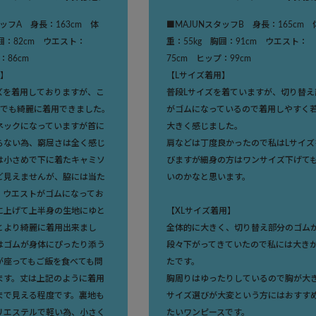
タッフA 身長：163cm 体
■MAJUNスタッフB 身長：165cm 
胸囲：82cm ウエスト：
重：55kg 胸囲：91cm ウエスト：
：86cm
75cm ヒップ：99cm
用】
【Lサイズ着用】
ズを着用しておりますが、こ
普段Lサイズを着ていますが、切り替え
ズでも綺麗に着用できました。
がゴムになっているので着用しやすく
ネックになっていますが首に
大きく感じました。
らない為、窮屈さは全く感じ
肩などは丁度良かったので私はLサイズ
は小さめで下に着たキャミソ
びますが細身の方はワンサイズ下げて
ど見えませんが、脇には当た
いのかなと思います。
。ウエストがゴムになってお
に上げて上半身の生地にゆと
【XLサイズ着用】
とより綺麗に着用出来まし
全体的に大きく、切り替え部分のゴム
はゴムが身体にぴったり添う
段々下がってきていたので私には大き
が座ってもご飯を食べても問
たです。
ます。丈は上記のように着用
胸周りはゆったりしているので胸が大
まで見える程度です。裏地も
サイズ選びが大変という方にはおすす
リエステルで軽い為、小さく
たいワンピースです。