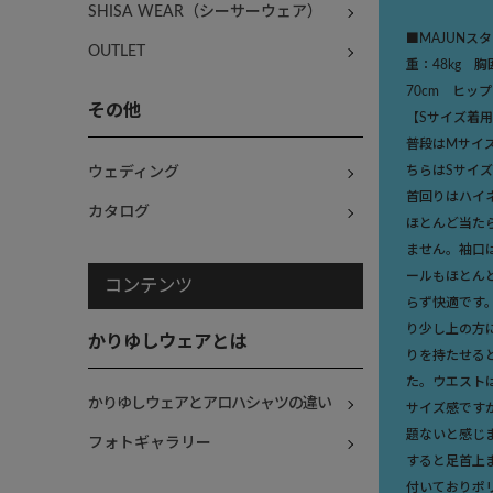
SHISA WEAR（シーサーウェア）
■MAJUNス
OUTLET
重：48kg 
70cm ヒップ
その他
【Sサイズ着
普段はMサイ
ちらはSサイ
ウェディング
首回りはハイ
カタログ
ほとんど当た
ません。袖口
ールもほとん
コンテンツ
らず快適です
り少し上の方
かりゆしウェアとは
りを持たせる
た。ウエスト
かりゆしウェアとアロハシャツの違い
サイズ感です
題ないと感じ
フォトギャラリー
すると足首上
付いておりポ