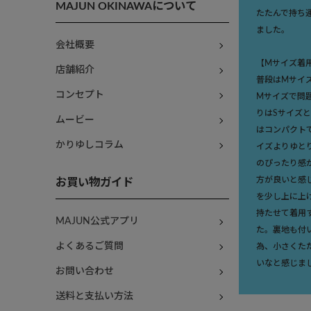
MAJUN OKINAWAについて
たたんで持ち
ました。
会社概要
【Mサイズ着
店舗紹介
普段はMサイ
コンセプト
Mサイズで問
りはSサイズ
ムービー
はコンパクト
かりゆしコラム
イズよりゆと
のぴったり感
方が良いと感
お買い物ガイド
を少し上に上
持たせて着用
MAJUN公式アプリ
た。裏地も付
よくあるご質問
為、小さくた
いなと感じま
お問い合わせ
送料と支払い方法