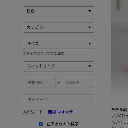
※サイズについてのご注意
～
モデル着用
人気ワード：
開襟
マオカラー
ップ87c
※アイテ
在庫ありのみ検索