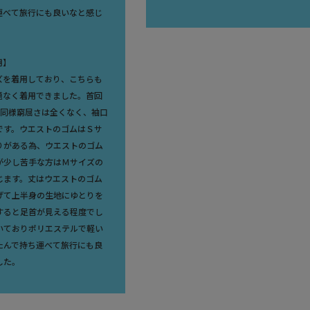
運べて旅行にも良いなと感じ
用】
ズを着用しており、こちらも
題なく着用できました。首回
と同様窮屈さは全くなく、袖口
です。ウエストのゴムはＳサ
りがある為、ウエストのゴム
が少し苦手な方はＭサイズの
じます。丈はウエストのゴム
げて上半身の生地にゆとりを
すると足首が見える程度でし
いておりポリエステルで軽い
たんで持ち運べて旅行にも良
した。