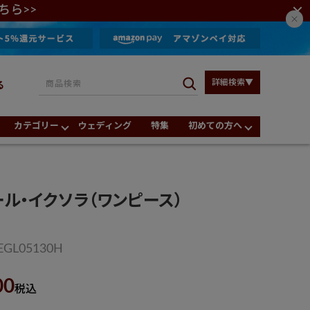
ちら>>
詳細検索▼
る
カテゴリー
ウェディング
特集
初めての方へ
ル・イクソラ（ワンピース）
EGL05130H
00
税込