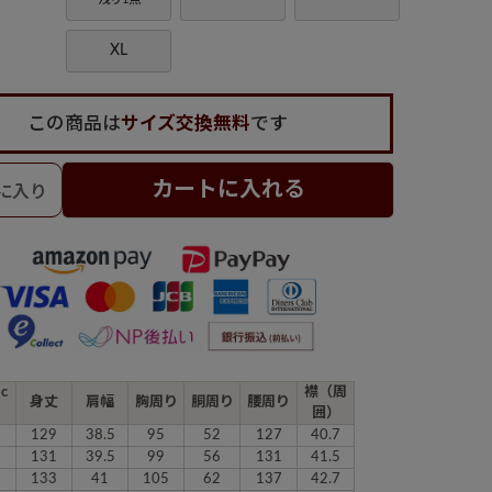
XL
この商品は
サイズ交換無料
です
カートに入れる
(c
襟（周
身丈
肩幅
胸周り
胴周り
腰周り
囲）
129
38.5
95
52
127
40.7
131
39.5
99
56
131
41.5
133
41
105
62
137
42.7