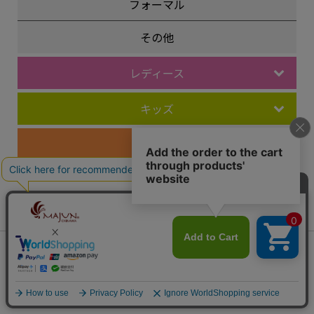
フォーマル
その他
レディース
キッズ
ペア商品
レーベル
MAJUN Eternal
MAJUN Grasis
（エターナル）
（グレイシス）
会員は506ポイント付与！
新規会員登録はこちら
MAJUN Various
MAJUN PLUS
¥
10,120
税込
カートに入れる
（ヴァリアス）
（プラス）
MAJUN OKINAWA
OCEAN BLUE