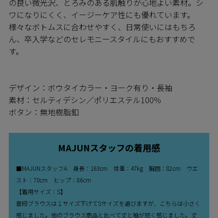
の良い微光沢、とろみのある肌触りが心地よい素材。シ
ワになりにくく、イージーケア性にも優れています。
様々なボトムスに合わせやすく、日常使いにはもちろ
ん、卒入学などのセレモニースタイルにもおすすめで
す。
デザイン：ボウタイカラー・ヨーク有り・長袖
素材：セルティデシン／ポリエステル100％
ボタン：無地樹脂釦
MAJUNスタッフの着用感
■MAJUNスタッフA 身長：163cm 体重：47kg 胸囲：82cm ウエ
スト：70cm ヒップ：86cm
【着用サイズ：S】
普段ブラウスは１サイズ下げてSサイズを選びますが、こちらは小さく
感じました。他のブラウス商品と比べて丈と袖が短く感じました。丈