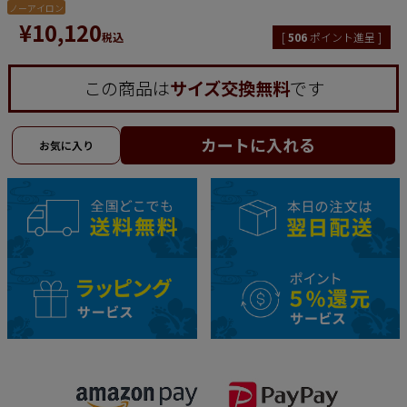
ノーアイロン
¥
10,120
税込
[
506
ポイント進呈 ]
この商品は
サイズ交換無料
です
カートに入れる