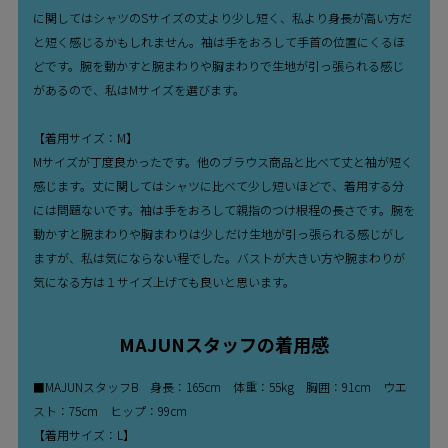
に関してはシャツのSサイズの丈より少し短く、私より身長が高い方だ
と短く感じるかもしれません。袖は手をおろして手首の位置にくるほ
どです。腕を動かすと腕まわりや胸まわりで生地が引っ張られる感じ
があるので、私はMサイズを選びます。
【着用サイズ：M】
Mサイズが丁度良かったです。他のブラウス商品と比べて丈と袖が短く
感じます。丈に関してはシャツに比べて少し短いほどで、着用する分
には問題ないです。袖は手をおろして親指のつけ根程の長さです。腕を
動かすと腕まわりや胸まわりは少しだけ生地が引っ張られる感じがし
ますが、私は気にならない程でした。バストが大きい方や腕まわりが
気になる方は１サイズ上げても良いと思います。
MAJUNスタッフの着用感
■MAJUNスタッフB 身長：165cm 体重：55kg 胸囲：91cm ウエ
スト：75cm ヒップ：99cm
【着用サイズ：L】