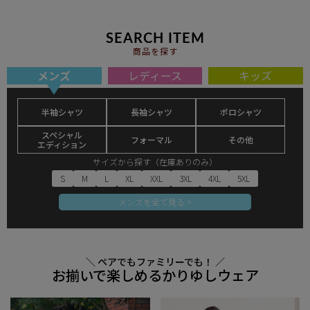
SEARCH ITEM
商品を探す
メンズ
レディース
キッズ
半袖シャツ
長袖シャツ
ポロシャツ
スペシャル
フォーマル
その他
エディション
サイズから探す（在庫ありのみ）
S
M
L
XL
XXL
3XL
4XL
5XL
メンズを全て見る >
＼ ペアでもファミリーでも！ ／
お揃いで楽しめるかりゆしウェア