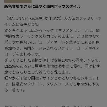
新色登場でさらに華やぐ南国ポップスタイル
【MAJUN Various誕生5周年記念】大人気のファミリーア
イテムに新色が登場。
渦を巻くように広がるトックリキワタをモチーフに、個
性的なカラーリングの魅力はそのままに、より鮮やかで
ポップな色合いに。コーディネートを華やかに彩る新色
も加わり、南国ムードあふれるファミリーコーデやペア
コーデを楽しめます。
ざっくりとした表情が涼しげな綿100％の国産シャツで、
凹凸感のある少し厚手の生地は吸水性に優れ、汗ばむ季
節でもさらりとした着心地を保ちます。
軽やかな印象の開襟デザインとゆとりのあるシルエット
で、結婚式やリゾート、タウンユースでも華やかに映え
る一着です。