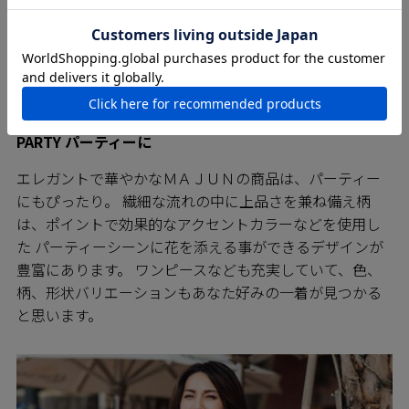
PARTY パーティーに
エレガントで華やかなＭＡＪＵＮの商品は、パーティー
にもぴったり。 繊細な流れの中に上品さを兼ね備え柄
は、ポイントで効果的なアクセントカラーなどを使用し
た パーティーシーンに花を添える事ができるデザインが
豊富にあります。 ワンピースなども充実していて、色、
柄、形状バリエーションもあなた好みの一着が見つかる
と思います。