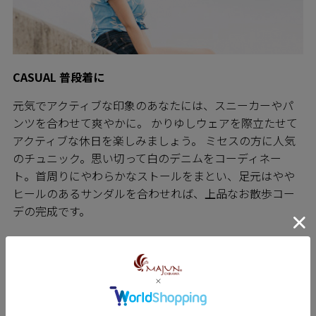
CASUAL 普段着に
元気でアクティブな印象のあなたには、スニーカーやパ
ンツを合わせて爽やかに。 かりゆしウェアを際立たせて
アクティブな休日を楽しみましょう。 ミセスの方に人気
のチュニック。思い切って白のデニムをコーディネー
ト。首周りにやわらかなストールをまとい、足元はやや
ヒールのあるサンダルを合わせれば、上品なお散歩コー
デの完成です。