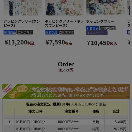
ポッピングツリー(ワン
ポッピングツリー（キッ
ポッピングツリー
ポ
ピース)
ズワンピース）
ズ
新着商品
直営店限定
新着商品
直営店限定
新着商品
直営店限定
新
スリムフィット
¥
13,200
¥
7,590
¥
¥
10,450
税込
税込
税込
Order
注文状況