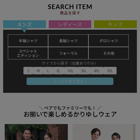
SEARCH ITEM
商品を探す
メンズ
レディース
キッズ
半袖シャツ
長袖シャツ
ポロシャツ
スペシャル
フォーマル
その他
エディション
サイズから探す（在庫ありのみ）
S
M
L
XL
XXL
3XL
4XL
5XL
メンズを全て見る >
＼ ペアでもファミリーでも！ ／
お揃いで楽しめるかりゆしウェア