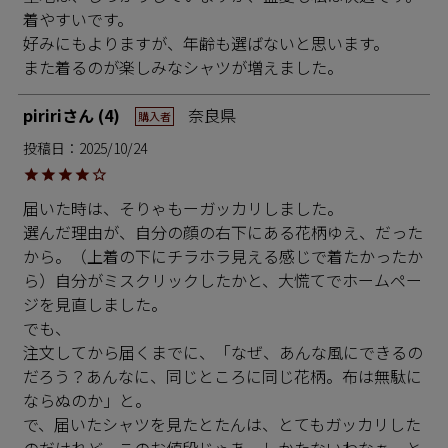
着やすいです。

好みにもよりますが、年齢も選ばないと思います。

また着るのが楽しみなシャツが増えました。
piriri
4
奈良県
購入者
投稿日
2025/10/24
届いた時は、そりゃもーガッカリしました。

選んだ理由が、自分の顔の右下にある花柄ゆえ、だった
から。（上着の下にチラホラ見える感じで着たかったか
ら）自分がミスクリックしたかと、大慌てでホームペー
ジを見直しました。

でも、

注文してから届くまでに、「なぜ、あんな風にできるの
だろう？あんなに、同じところに同じ花柄。布は無駄に
ならぬのか」と。

で、届いたシャツを見たとたんは、とてもガッカリした
のだけれど、このお値段じゃあ、しかたないわなぁーと