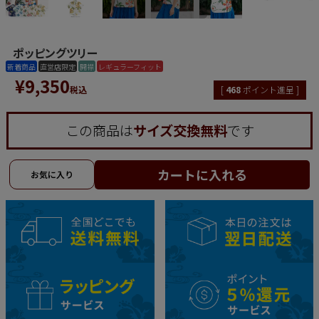
ポッピングツリー
新着商品
直営店限定
開襟
レギュラーフィット
¥
9,350
税込
[
468
ポイント進呈 ]
この商品は
サイズ交換無料
です
カートに入れる