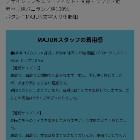
デザイン：レギュラーフィット・開襟・ラウンド裾
素材：綿バニラン／綿100％
ボタン：MAJUN文字入り樹脂釦
MAJUNスタッフの着用感
■MAJUNスタッフA 身長：158cm 体重：46kg 胸囲：80cm ウエスト：
66cm ヒップ：87cm
【着用サイズ：S】
肩周り、胸周りは問題なく着られます。丈は、少し短く感じました
が、あまり気にならない程度です。
胴回りにも少しゆとりがあり、普段はMサイズを着用していますが、こ
ちらの商品はSサイズがぴったりでした。
【着用サイズ：M】
普段こちらのサイズを着用しておりますが、全体的に大きく感じまし
た。
肩周り、胸周り、丈感はあまり気になりませんが、胴回りがとても大