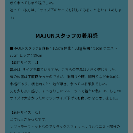
きく余ってしまう程でした。
迷っている方は、1サイズ下のサイズも試してみることをおすすめしま
す。
MAJUNスタッフの着用感
■MAJUNスタッフB 身長：165cm 体重：56kg 胸囲：91cm ウエスト：
75cm ヒップ：99cm
【着用サイズ：L】
普段はLサイズを着ていますが、こちらの商品は大きく感じました。
肩の位置は丁度良かったのですが、胴回りや腕、胸周りなど全体的に
余裕があり、横を向くと生地が浮き、余っている印象でした。
丈も少し長く感じ、すっきりしたシルエットで着たい私にはこちらのL
サイズは大きかったのでワンサイズ下げても良いかなと思いました。
【着用サイズ：XL】
とても大きかったです。
レギュラーフィットなのでリラックスフィットよりもウエスト部分の